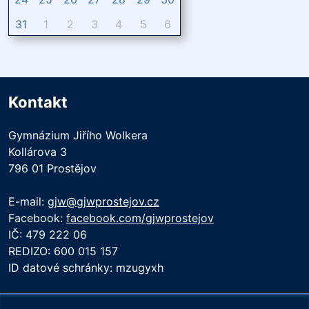
31
1
2
3
4
5
6
Kontakt
Gymnázium Jiřího Wolkera
Kollárova 3
796 01 Prostějov
E-mail:
gjw@gjwprostejov.cz
Facebook:
facebook.com/gjwprostejov
IČ: 479 222 06
REDIZO: 600 015 157
ID datové schránky: mzugyxh