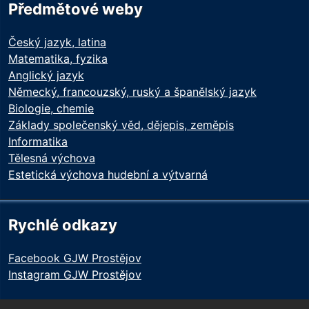
Předmětové weby
Český jazyk, latina
Matematika, fyzika
Anglický jazyk
Německý, francouzský, ruský a španělský jazyk
Biologie, chemie
Základy společenský věd, dějepis, zeměpis
Informatika
Tělesná výchova
Estetická výchova hudební a výtvarná
Rychlé odkazy
Facebook GJW Prostějov
Instagram GJW Prostějov