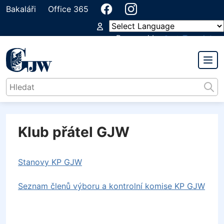
Bakaláři
Office 365
Powered by
Translate
GYMNÁZIUM
JIŘÍHO WOLKERA
Klub přátel GJW
Stanovy KP GJW
Seznam členů výboru a kontrolní komise KP GJW