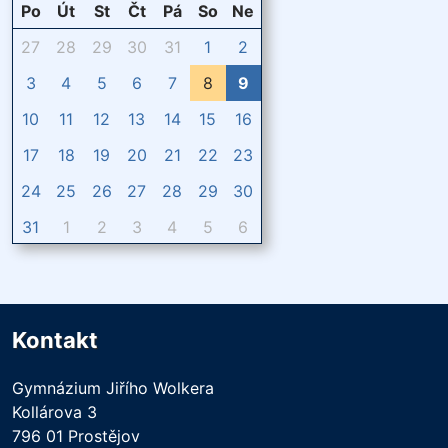
Po
Út
St
Čt
Pá
So
Ne
27
28
29
30
31
1
2
3
4
5
6
7
8
9
10
11
12
13
14
15
16
17
18
19
20
21
22
23
24
25
26
27
28
29
30
31
1
2
3
4
5
6
Kontakt
Gymnázium Jiřího Wolkera
Kollárova 3
796 01 Prostějov