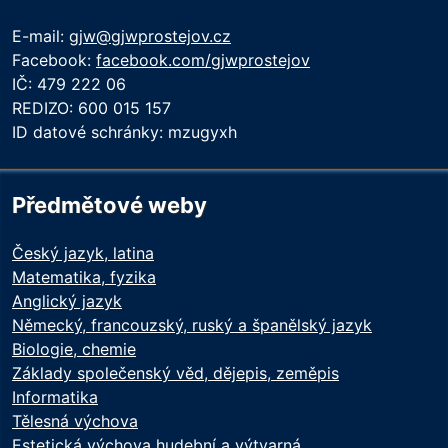
E-mail:
gjw@gjwprostejov.cz
Facebook:
facebook.com/gjwprostejov
IČ: 479 222 06
REDIZO: 600 015 157
ID datové schránky: mzugyxh
Předmětové weby
Český jazyk, latina
Matematika, fyzika
Anglický jazyk
Německý, francouzský, ruský a španělský jazyk
Biologie, chemie
Základy společenský věd, dějepis, zeměpis
Informatika
Tělesná výchova
Estetická výchova hudební a výtvarná