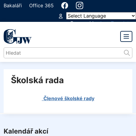
Bakaláři
Office 365
Powered by
Translate
GYMNÁZIUM
JIŘÍHO WOLKERA
Školská rada
Členové školské rady
Kalendář akcí