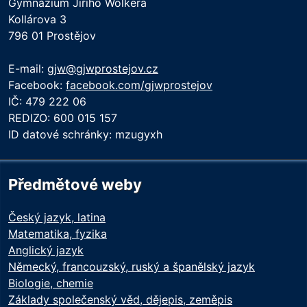
Gymnázium Jiřího Wolkera
Kollárova 3
796 01 Prostějov
E-mail:
gjw@gjwprostejov.cz
Facebook:
facebook.com/gjwprostejov
IČ: 479 222 06
REDIZO: 600 015 157
ID datové schránky: mzugyxh
Předmětové weby
Český jazyk, latina
Matematika, fyzika
Anglický jazyk
Německý, francouzský, ruský a španělský jazyk
Biologie, chemie
Základy společenský věd, dějepis, zeměpis