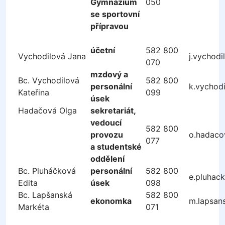
Gymnázium
050
se sportovní
přípravou
účetní
582 800
Vychodilová Jana
j.vychod
070
mzdový a
Bc. Vychodilová
582 800
personální
k.vychod
Kateřina
099
úsek
Hadačová Olga
sekretariát,
vedoucí
582 800
provozu
o.hadaco
077
a studentské
oddělení
Bc. Pluháčková
personální
582 800
e.pluhac
Edita
úsek
098
Bc. Lapšanská
582 800
ekonomka
m.lapsan
Markéta
071