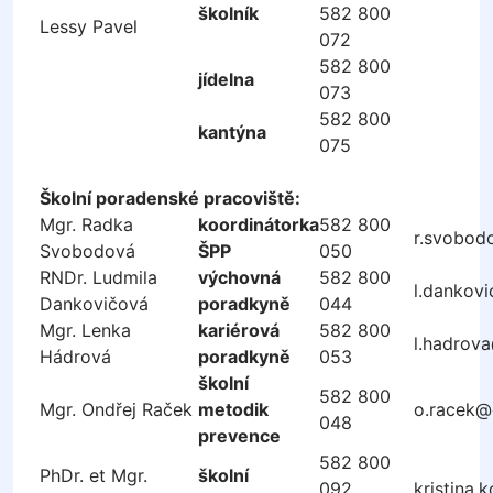
školník
582 800
Lessy Pavel
072
582 800
jídelna
073
582 800
kantýna
075
Školní poradenské pracoviště:
Mgr. Radka
koordinátorka
582 800
r.svobod
Svobodová
ŠPP
050
RNDr. Ludmila
výchovná
582 800
l.dankov
Dankovičová
poradkyně
044
Mgr. Lenka
kariérová
582 800
l.hadrov
Hádrová
poradkyně
053
školní
582 800
Mgr. Ondřej Raček
metodik
o.racek@
048
prevence
582 800
PhDr. et Mgr.
školní
092,
kristina