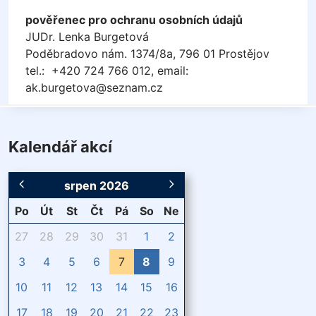
pověřenec pro ochranu osobních údajů
JUDr. Lenka Burgetová
Poděbradovo nám. 1374/8a, 796 01 Prostějov
tel.: +420 724 766 012, email:
ak.burgetova@seznam.cz
Kalendář akcí
srpen 2026
Po
Út
St
Čt
Pá
So
Ne
27
28
29
30
31
1
2
3
4
5
6
7
8
9
10
11
12
13
14
15
16
17
18
19
20
21
22
23