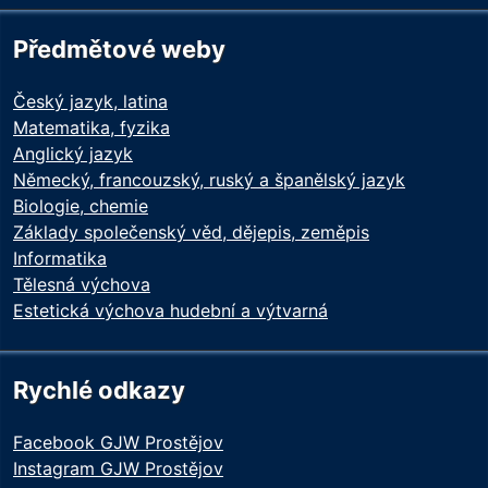
Předmětové weby
Český jazyk, latina
Matematika, fyzika
Anglický jazyk
Německý, francouzský, ruský a španělský jazyk
Biologie, chemie
Základy společenský věd, dějepis, zeměpis
Informatika
Tělesná výchova
Estetická výchova hudební a výtvarná
Rychlé odkazy
Facebook GJW Prostějov
Instagram GJW Prostějov