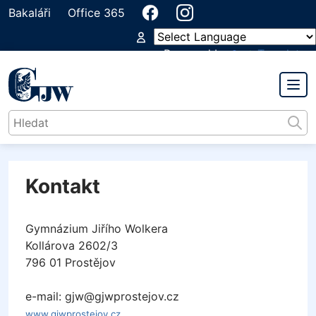
Bakaláři
Office 365
Powered by
Translate
GYMNÁZIUM
JIŘÍHO WOLKERA
Kontakt
Gymnázium Jiřího Wolkera
Kollárova 2602/3
796 01 Prostějov
e-mail: gjw@gjwprostejov.cz
www.gjwprostejov.cz