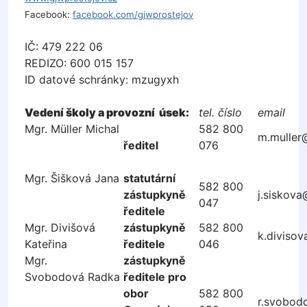
Facebook:
facebook.com/gjwprostejov
IČ: 479 222 06
REDIZO: 600 015 157
ID datové schránky: mzugyxh
Vedení školy a provozní úsek:
tel. číslo
email
Mgr. Müller
Michal
582 800
m.muller
ředitel
076
Mgr. Šišková Jana
statutární
582 800
zástupkyně
j.siskova
047
ředitele
Mgr. Divišová
zástupkyně
582 800
k.diviso
Kateřina
ředitele
046
Mgr.
zástupkyně
Svobodová Radka
ředitele pro
obor
582 800
r.svobod