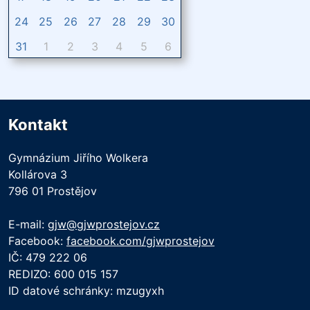
24
25
26
27
28
29
30
31
1
2
3
4
5
6
Kontakt
Gymnázium Jiřího Wolkera
Kollárova 3
796 01 Prostějov
E-mail:
gjw@gjwprostejov.cz
Facebook:
facebook.com/gjwprostejov
IČ: 479 222 06
REDIZO: 600 015 157
ID datové schránky: mzugyxh