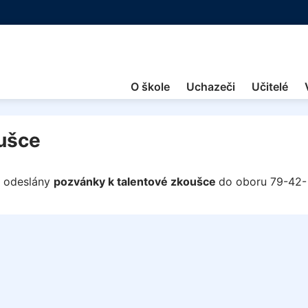
O škole
Uchazeči
Učitelé
oušce
y odeslány
pozvánky k talentové zkoušce
do oboru 79-42-