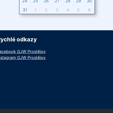
24
25
26
27
28
29
30
31
1
2
3
4
5
6
Rychlé odkazy
acebook GJW Prostějov
nstagram GJW Prostějov