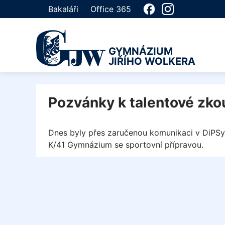
Bakaláři
Office 365
GYMNÁZIUM
JIŘÍHO WOLKERA
Pozvánky k talentové zk
Dnes byly přes zaručenou komunikaci v DiPS
K/41 Gymnázium se sportovní přípravou.