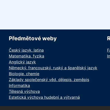
Předmětové weby
Český jazyk, latina
F
Matematika, fyzika
I
Anglický jazyk
Německý, francouzský, ruský a španělský jazyk
Biologie, chemie
Základy společenský věd, dějepis, zeměpis
Informatika
Tělesná výchova
Estetická výchova hudební a výtvarná