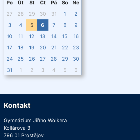
Po
Út
St
Čt
Pá
So
Ne
27
28
29
30
31
1
2
3
4
5
6
7
8
9
10
11
12
13
14
15
16
17
18
19
20
21
22
23
24
25
26
27
28
29
30
31
1
2
3
4
5
6
Kontakt
Gymnázium Jiřího Wolkera
Kollárova 3
796 01 Prostějov