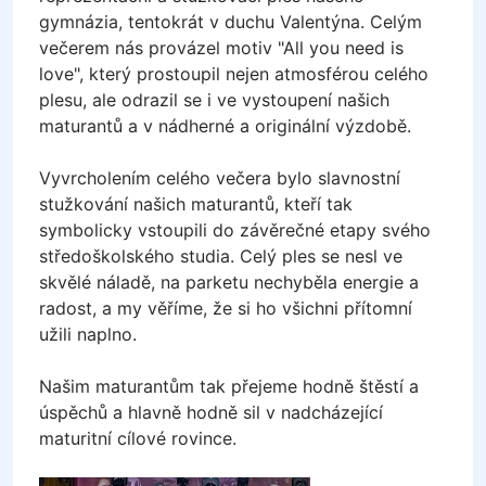
gymnázia, tentokrát v duchu Valentýna. Celým
večerem nás provázel motiv "All you need is
love", který prostoupil nejen atmosférou celého
plesu, ale odrazil se i ve vystoupení našich
maturantů a v nádherné a originální výzdobě.
Vyvrcholením celého večera bylo slavnostní
stužkování našich maturantů, kteří tak
symbolicky vstoupili do závěrečné etapy svého
středoškolského studia. Celý ples se nesl ve
skvělé náladě, na parketu nechyběla energie a
radost, a my věříme, že si ho všichni přítomní
užili naplno.
Našim maturantům tak přejeme hodně štěstí a
úspěchů a hlavně hodně sil v nadcházející
maturitní cílové rovince.