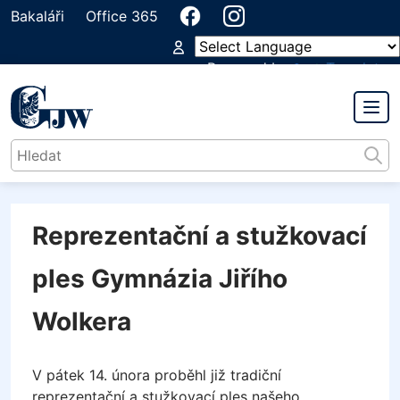
Bakaláři
Office 365
Powered by
Translate
GYMNÁZIUM
JIŘÍHO WOLKERA
Reprezentační a stužkovací
ples Gymnázia Jiřího
Wolkera
V pátek 14. února proběhl již tradiční
reprezentační a stužkovací ples našeho