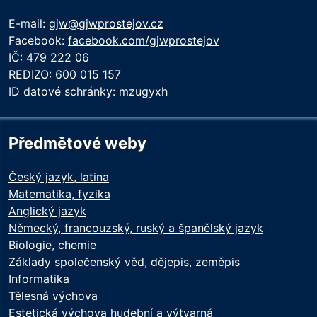
E-mail:
gjw@gjwprostejov.cz
Facebook:
facebook.com/gjwprostejov
IČ: 479 222 06
REDIZO: 600 015 157
ID datové schránky: mzugyxh
Předmětové weby
Český jazyk, latina
Matematika, fyzika
Anglický jazyk
Německý, francouzský, ruský a španělský jazyk
Biologie, chemie
Základy společenský věd, dějepis, zeměpis
Informatika
Tělesná výchova
Estetická výchova hudební a výtvarná