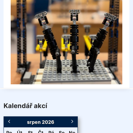
Kalendář akcí
srpen 2026
Po
Út
St
Čt
Pá
So
Ne