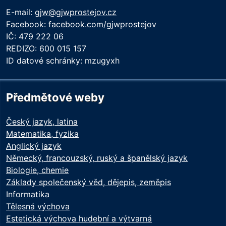
E-mail:
gjw@gjwprostejov.cz
Facebook:
facebook.com/gjwprostejov
IČ: 479 222 06
REDIZO: 600 015 157
ID datové schránky: mzugyxh
Předmětové weby
Český jazyk, latina
Matematika, fyzika
Anglický jazyk
Německý, francouzský, ruský a španělský jazyk
Biologie, chemie
Základy společenský věd, dějepis, zeměpis
Informatika
Tělesná výchova
Estetická výchova hudební a výtvarná