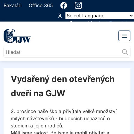
Bakaláři
Office 365
Powered by
Translate
GYMNÁZIUM
JIŘÍHO WOLKERA
Vydařený den otevřených
dveří na GJW
2. prosince naše škola přivítala velké množství
milých návštěvníků - budoucích uchazečů o
studium a jejich rodičů.
Měli jsme radost, že jsme je mohli přivítat a