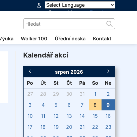
Powered by
Translate
Výuka
Wolker 100
Úřední deska
Kontakt
Kalendář akcí
srpen 2026
Po
Út
St
Čt
Pá
So
Ne
27
28
29
30
31
1
2
3
4
5
6
7
8
9
10
11
12
13
14
15
16
17
18
19
20
21
22
23