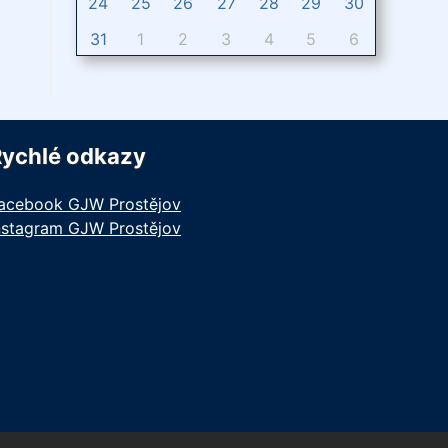
24
25
26
27
28
29
30
31
1
2
3
4
5
6
Rychlé odkazy
acebook GJW Prostějov
nstagram GJW Prostějov