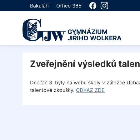
Bakaláři
Office 365
GYMNÁZIUM
JIŘÍHO WOLKERA
Zveřejnění výsledků tale
Dne 27. 3. byly na webu školy v záložce Uchaz
talentové zkoušky.
ODKAZ ZDE