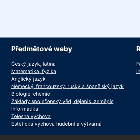
Předmětové weby
Český jazyk, latina
F
Matematika, fyzika
I
Anglický jazyk
Německý, francouzský, ruský a španělský jazyk
Biologie, chemie
Základy společenský věd, dějepis, zeměpis
Informatika
Tělesná výchova
Estetická výchova hudební a výtvarná