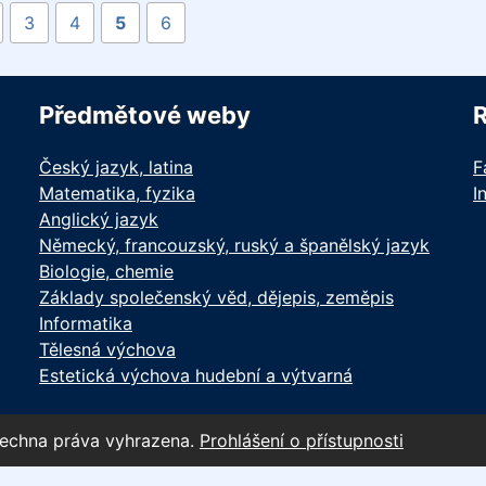
3
4
5
6
Předmětové weby
Český jazyk, latina
F
Matematika, fyzika
I
Anglický jazyk
Německý, francouzský, ruský a španělský jazyk
Biologie, chemie
Základy společenský věd, dějepis, zeměpis
Informatika
Tělesná výchova
Estetická výchova hudební a výtvarná
šechna práva vyhrazena.
Prohlášení o přístupnosti