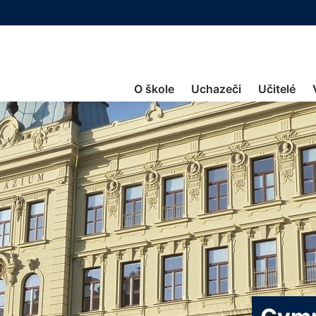
O škole
Uchazeči
Učitelé