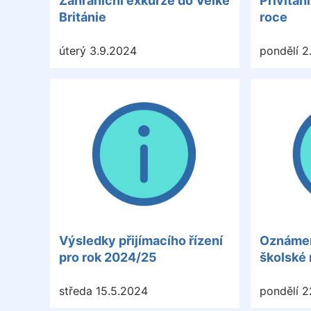
Zahraniční exkurze do Velké
Přivítán
Británie
roce
úterý 3.9.2024
pondělí 2
Výsledky přijímacího řízení
Oznámen
pro rok 2024/25
školské 
středa 15.5.2024
pondělí 2