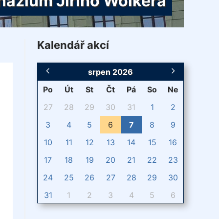
ázium Jiřího Wolkera
Kalendář akcí
srpen 2026
Po
Út
St
Čt
Pá
So
Ne
27
28
29
30
31
1
2
3
4
5
6
7
8
9
10
11
12
13
14
15
16
17
18
19
20
21
22
23
24
25
26
27
28
29
30
31
1
2
3
4
5
6