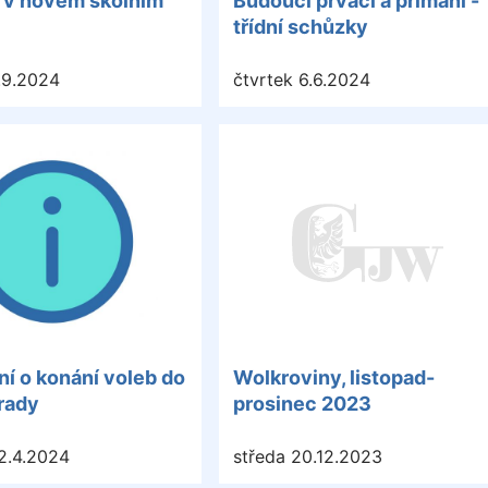
í v novém školním
Budoucí prváci a primáni -
třídní schůzky
.9.2024
čtvrtek 6.6.2024
í o konání voleb do
Wolkroviny, listopad-
rady
prosinec 2023
2.4.2024
středa 20.12.2023